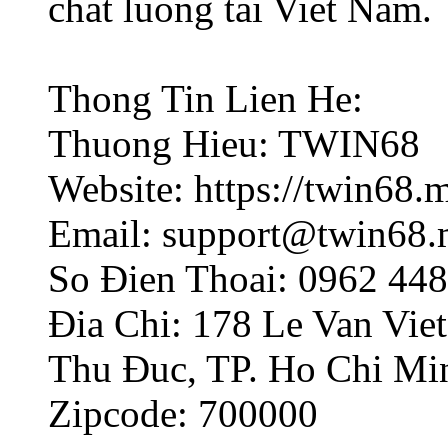
chat luong tai Viet Nam.
Thong Tin Lien He:
Thuong Hieu: TWIN68
Website: https://twin68.
Email: support@twin68
So Đien Thoai: 0962 44
Đia Chi: 178 Le Van Vie
Thu Đuc, TP. Ho Chi Mi
Zipcode: 700000