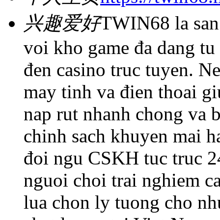
兴趣爱好
TWIN68 la san c
voi kho game đa dang tu n
đen casino truc tuyen. N
may tinh va đien thoai gi
nap rut nhanh chong va b
chinh sach khuyen mai ha
đoi ngu CSKH tuc truc 
nguoi choi trai nghiem c
lua chon ly tuong cho nh