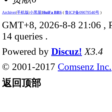
Archiver
|
手机版
|
小黑屋
|
HuiFa BBS
(
鲁ICP备09079540号
)
GMT+8, 2026-8-8 21:06
, 
14 queries .
Powered by
Discuz!
X3.4
© 2001-2017
Comsenz Inc.
返回顶部