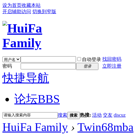
设为首页
收藏本站
开启辅助访问
切换到窄版
找回密码
自动登录
密码
立即注册
登录
快捷导航
论坛
BBS
搜索
热搜:
活动
交友
discuz
搜索
HuiFa Family
›
Twin68mba