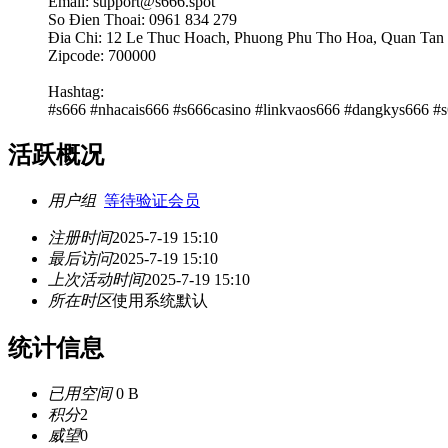
Email: support@s666.spot
So Đien Thoai: 0961 834 279
Đia Chi: 12 Le Thuc Hoach, Phuong Phu Tho Hoa, Quan Tan 
Zipcode: 700000
Hashtag:
#s666 #nhacais666 #s666casino #linkvaos666 #dangkys666 #s
活跃概况
用户组
等待验证会员
注册时间
2025-7-19 15:10
最后访问
2025-7-19 15:10
上次活动时间
2025-7-19 15:10
所在时区
使用系统默认
统计信息
已用空间
0 B
积分
2
威望
0