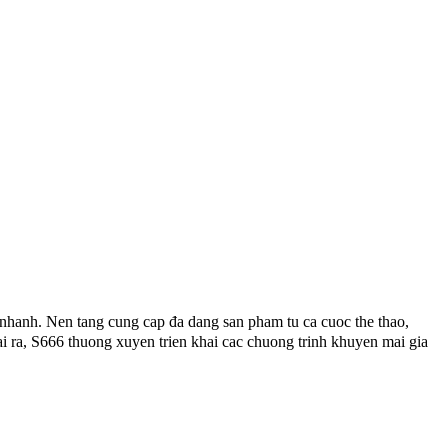
y nhanh. Nen tang cung cap đa dang san pham tu ca cuoc the thao,
oai ra, S666 thuong xuyen trien khai cac chuong trinh khuyen mai gia