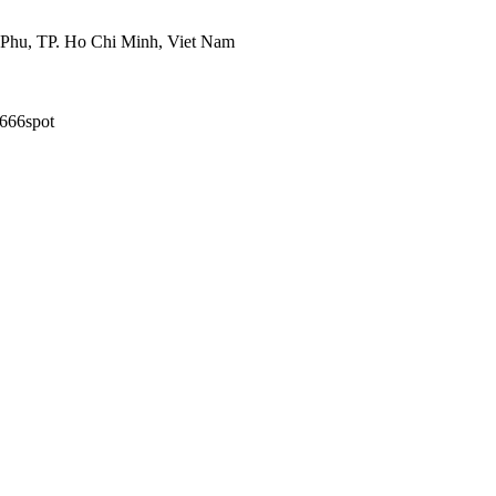
Phu, TP. Ho Chi Minh, Viet Nam
666spot