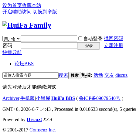
设为首页
收藏本站
开启辅助访问
切换到窄版
找回密码
自动登录
密码
立即注册
登录
快捷导航
论坛
BBS
搜索
热搜:
活动
交友
discuz
搜索
请先登录后才能继续浏览
Archiver
|
手机版
|
小黑屋
|
HuiFa BBS
(
鲁ICP备09079540号
)
GMT+8, 2026-8-7 14:43
, Processed in 0.018633 second(s), 5 queries
Powered by
Discuz!
X3.4
© 2001-2017
Comsenz Inc.