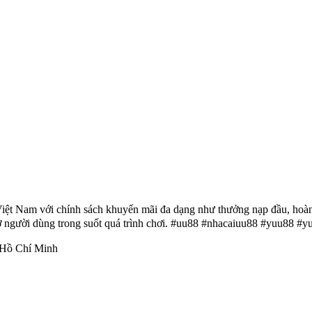
iệt Nam với chính sách khuyến mãi đa dạng như thưởng nạp đầu, hoàn 
 trợ người dùng trong suốt quá trình chơi. #uu88 #nhacaiuu88 #yuu8
 Hồ Chí Minh