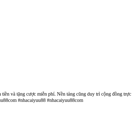
tiền và tặng cược miễn phí. Nền tảng cũng duy trì cộng đồng trực
8 #yuu88com #nhacaiyuu88 #nhacaiyuu88com