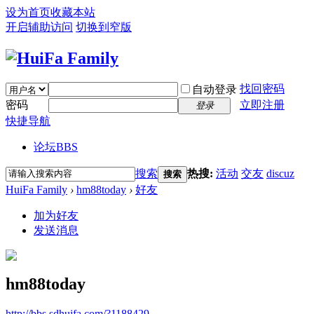
设为首页
收藏本站
开启辅助访问
切换到窄版
找回密码
自动登录
密码
立即注册
登录
快捷导航
论坛
BBS
搜索
热搜:
活动
交友
discuz
搜索
HuiFa Family
›
hm88today
›
好友
加为好友
发送消息
hm88today
http://bbs.sdhuifa.com/?1188429