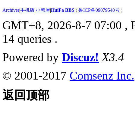
Archiver
|
手机版
|
小黑屋
|
HuiFa BBS
(
鲁ICP备09079540号
)
GMT+8, 2026-8-7 07:00
, 
14 queries .
Powered by
Discuz!
X3.4
© 2001-2017
Comsenz Inc.
返回顶部