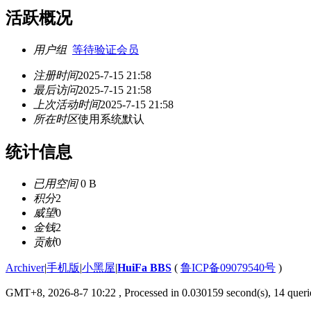
活跃概况
用户组
等待验证会员
注册时间
2025-7-15 21:58
最后访问
2025-7-15 21:58
上次活动时间
2025-7-15 21:58
所在时区
使用系统默认
统计信息
已用空间
0 B
积分
2
威望
0
金钱
2
贡献
0
Archiver
|
手机版
|
小黑屋
|
HuiFa BBS
(
鲁ICP备09079540号
)
GMT+8, 2026-8-7 10:22
, Processed in 0.030159 second(s), 14 querie