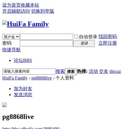
设为首页
收藏本站
开启辅助访问
切换到窄版
找回密码
自动登录
密码
立即注册
登录
快捷导航
论坛
BBS
搜索
热搜:
活动
交友
discuz
搜索
HuiFa Family
›
pg8868live
›
个人资料
加为好友
发送消息
pg8868live
http://bbs.sdhuifa.com/?889490