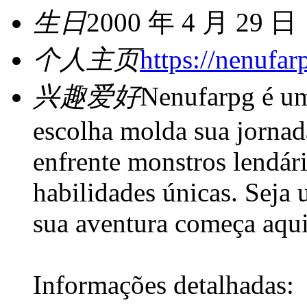
生日
2000 年 4 月 29 日
个人主页
https://nenufar
兴趣爱好
Nenufarpg é um
escolha molda sua jornada
enfrente monstros lendár
habilidades únicas. Seja
sua aventura começa aqui
Informações detalhadas: