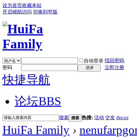
设为首页
收藏本站
开启辅助访问
切换到窄版
找回密码
自动登录
密码
立即注册
登录
快捷导航
论坛
BBS
搜索
热搜:
活动
交友
discuz
搜索
HuiFa Family
›
nenufarpgo