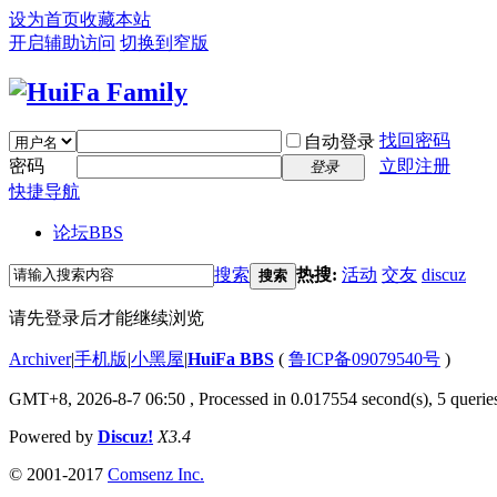
设为首页
收藏本站
开启辅助访问
切换到窄版
找回密码
自动登录
密码
立即注册
登录
快捷导航
论坛
BBS
搜索
热搜:
活动
交友
discuz
搜索
请先登录后才能继续浏览
Archiver
|
手机版
|
小黑屋
|
HuiFa BBS
(
鲁ICP备09079540号
)
GMT+8, 2026-8-7 06:50
, Processed in 0.017554 second(s), 5 queries
Powered by
Discuz!
X3.4
© 2001-2017
Comsenz Inc.