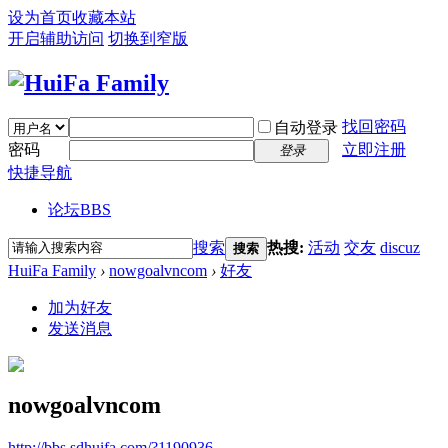
设为首页
收藏本站
开启辅助访问
切换到窄版
找回密码
自动登录
密码
立即注册
登录
快捷导航
论坛
BBS
搜索
热搜:
活动
交友
discuz
搜索
HuiFa Family
›
nowgoalvncom
›
好友
加为好友
发送消息
nowgoalvncom
http://bbs.sdhuifa.com/?1190936