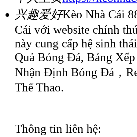
兴趣爱好
Kèo Nhà Cái 88
Cái với website chính th
này cung cấp hệ sinh thá
Quả Bóng Đá, Bảng Xếp 
Nhận Định Bóng Đá，Rev
Thể Thao.
Thông tin liên hệ: