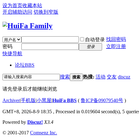
设为首页
收藏本站
开启辅助访问
切换到窄版
找回密码
自动登录
密码
立即注册
登录
快捷导航
论坛
BBS
搜索
热搜:
活动
交友
discuz
搜索
请先登录后才能继续浏览
Archiver
|
手机版
|
小黑屋
|
HuiFa BBS
(
鲁ICP备09079540号
)
GMT+8, 2026-8-9 18:35
, Processed in 0.019604 second(s), 5 queries
Powered by
Discuz!
X3.4
© 2001-2017
Comsenz Inc.