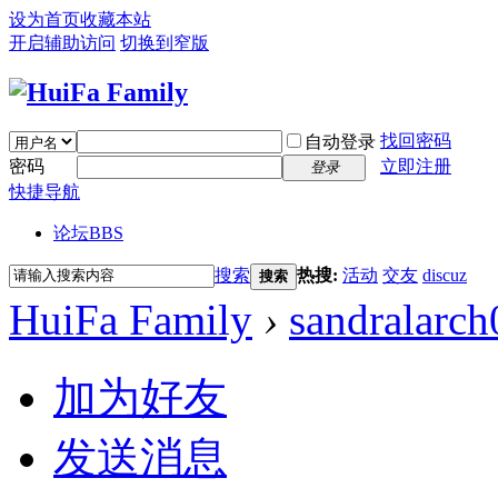
设为首页
收藏本站
开启辅助访问
切换到窄版
找回密码
自动登录
密码
立即注册
登录
快捷导航
论坛
BBS
搜索
热搜:
活动
交友
discuz
搜索
HuiFa Family
›
sandralarch
加为好友
发送消息