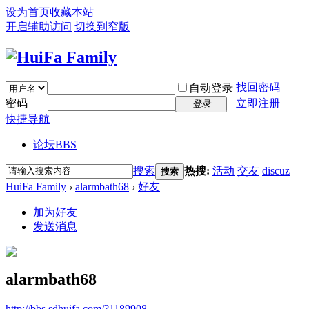
设为首页
收藏本站
开启辅助访问
切换到窄版
找回密码
自动登录
密码
立即注册
登录
快捷导航
论坛
BBS
搜索
热搜:
活动
交友
discuz
搜索
HuiFa Family
›
alarmbath68
›
好友
加为好友
发送消息
alarmbath68
http://bbs.sdhuifa.com/?1189908