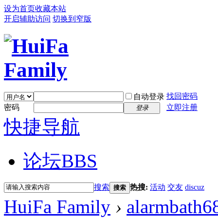
设为首页
收藏本站
开启辅助访问
切换到窄版
找回密码
自动登录
密码
立即注册
登录
快捷导航
论坛
BBS
搜索
热搜:
活动
交友
discuz
搜索
HuiFa Family
›
alarmbath6