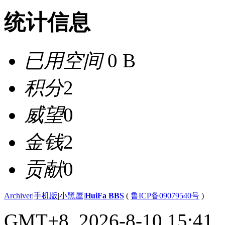
统计信息
已用空间
0 B
积分
2
威望
0
金钱
2
贡献
0
Archiver
|
手机版
|
小黑屋
|
HuiFa BBS
(
鲁ICP备09079540号
)
GMT+8, 2026-8-10 15:41
,