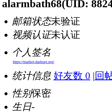
alarmbath68
(UID: 882
邮箱状态
未验证
视频认证
未认证
个人签名
https://market-darknet.org/
统计信息
好友数 0
|
回帖
性别
保密
生日
-