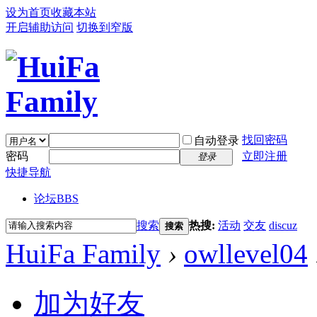
设为首页
收藏本站
开启辅助访问
切换到窄版
找回密码
自动登录
密码
立即注册
登录
快捷导航
论坛
BBS
搜索
热搜:
活动
交友
discuz
搜索
HuiFa Family
›
owllevel04
加为好友