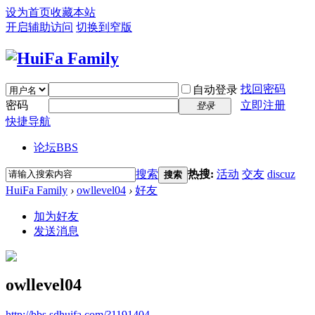
设为首页
收藏本站
开启辅助访问
切换到窄版
找回密码
自动登录
密码
立即注册
登录
快捷导航
论坛
BBS
搜索
热搜:
活动
交友
discuz
搜索
HuiFa Family
›
owllevel04
›
好友
加为好友
发送消息
owllevel04
http://bbs.sdhuifa.com/?1191404