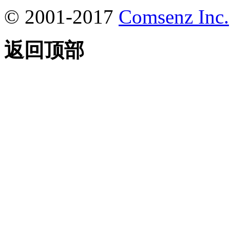
© 2001-2017
Comsenz Inc.
返回顶部