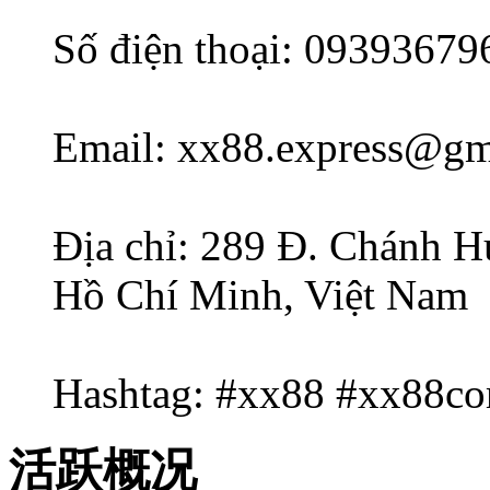
Số điện thoại: 09393679
Email: xx88.express@gm
Địa chỉ: 289 Đ. Chánh 
Hồ Chí Minh, Việt Nam
Hashtag: #xx88 #xx88co
活跃概况