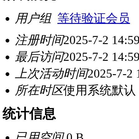
用户组
等待验证会员
注册时间
2025-7-2 14:5
最后访问
2025-7-2 14:5
上次活动时间
2025-7-2 
所在时区
使用系统默认
统计信息
已用空间
0 B