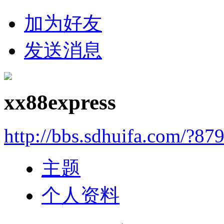
加为好友
发送消息
xx88express
http://bbs.sdhuifa.com/?87
主题
个人资料