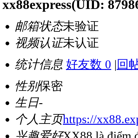
xx88express
(UID: 8798
邮箱状态
未验证
视频认证
未认证
统计信息
好友数 0
|
回帖
性别
保密
生日
-
个人主页
https://xx88.ex
兴趣爱好
XX88 là điểm đ