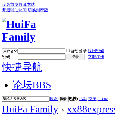
设为首页
收藏本站
开启辅助访问
切换到窄版
找回密码
自动登录
密码
立即注册
登录
快捷导航
论坛
BBS
搜索
热搜:
活动
交友
discuz
搜索
HuiFa Family
›
xx88expres