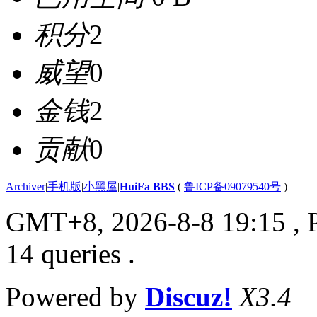
积分
2
威望
0
金钱
2
贡献
0
Archiver
|
手机版
|
小黑屋
|
HuiFa BBS
(
鲁ICP备09079540号
)
GMT+8, 2026-8-8 19:15
, 
14 queries .
Powered by
Discuz!
X3.4