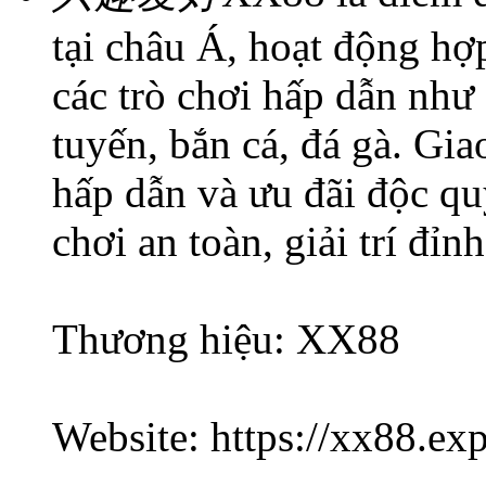
tại châu Á, hoạt động hợ
các trò chơi hấp dẫn như 
tuyến, bắn cá, đá gà. Gia
hấp dẫn và ưu đãi độc q
chơi an toàn, giải trí đỉ
Thương hiệu: XX88
Website: https://xx88.exp