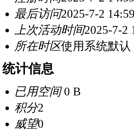
最后访问
2025-7-2 14:5
上次活动时间
2025-7-2 
所在时区
使用系统默认
统计信息
已用空间
0 B
积分
2
威望
0