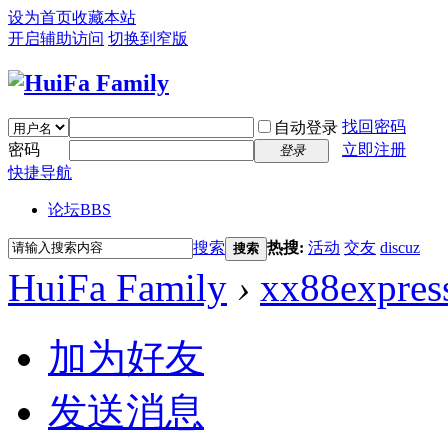
设为首页
收藏本站
开启辅助访问
切换到窄版
找回密码
自动登录
密码
立即注册
登录
快捷导航
论坛
BBS
搜索
热搜:
活动
交友
discuz
搜索
HuiFa Family
›
xx88expres
加为好友
发送消息