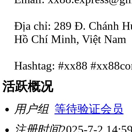
Địa chỉ: 289 Đ. Chánh 
Hồ Chí Minh, Việt Nam
Hashtag: #xx88 #xx88co
活跃概况
用户组
等待验证会员
注册时间
2025-7-2 14:5