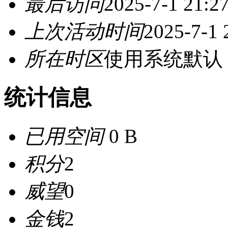
最后访问
2025-7-1 21:2
上次活动时间
2025-7-1 
所在时区
使用系统默认
统计信息
已用空间
0 B
积分
2
威望
0
金钱
2