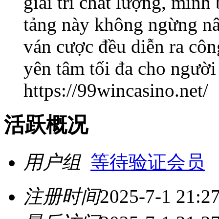
giải trí chất lượng, minh
tảng này không ngừng nâ
ván cược đều diễn ra côn
yên tâm tối đa cho người 
https://99wincasino.net/
活跃概况
用户组
等待验证会员
注册时间
2025-7-1 21:2