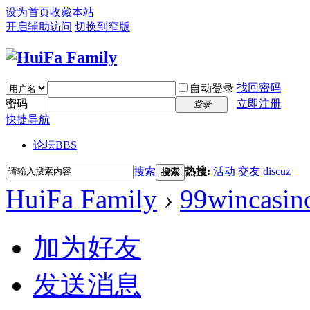
设为首页
收藏本站
开启辅助访问
切换到窄版
找回密码
自动登录
密码
立即注册
登录
快捷导航
论坛
BBS
搜索
热搜:
活动
交友
discuz
搜索
HuiFa Family
›
99wincasin
加为好友
发送消息