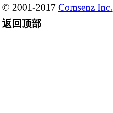
© 2001-2017
Comsenz Inc.
返回顶部