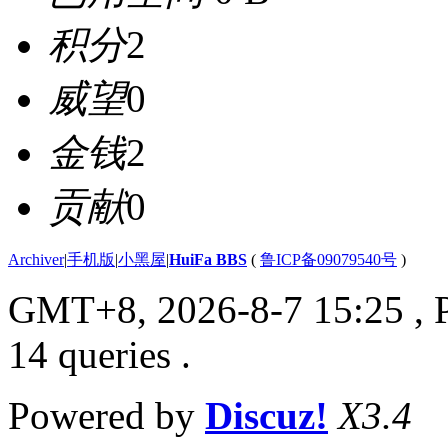
积分
2
威望
0
金钱
2
贡献
0
Archiver
|
手机版
|
小黑屋
|
HuiFa BBS
(
鲁ICP备09079540号
)
GMT+8, 2026-8-7 15:25
, 
14 queries .
Powered by
Discuz!
X3.4