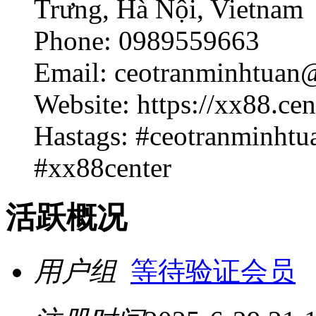
Trưng, Hà Nội, Vietnam
Phone: 0989559663
Email: ceotranminhtuan
Website: https://xx88.cen
Hastags: #ceotranminht
#xx88center
活跃概况
用户组
等待验证会员