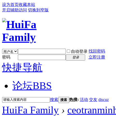
设为首页
收藏本站
开启辅助访问
切换到窄版
找回密码
自动登录
密码
立即注册
登录
快捷导航
论坛
BBS
搜索
热搜:
活动
交友
discuz
搜索
HuiFa Family
›
ceotranmin