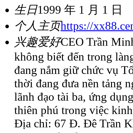
生日
1999 年 1 月 1 日
个人主页
https://xx88.ce
兴趣爱好
CEO Trần Minh 
không biết đến trong làng
đang nắm giữ chức vụ T
thời đang đưa nền tảng n
lãnh đạo tài ba, ứng dụn
thiên phú trong việc kin
Địa chỉ: 67 Đ. Đê Trần 