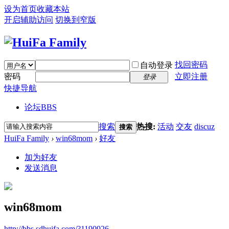
设为首页
收藏本站
开启辅助访问
切换到窄版
找回密码
自动登录
密码
立即注册
登录
快捷导航
论坛
BBS
搜索
热搜:
活动
交友
discuz
搜索
HuiFa Family
›
win68mom
›
好友
加为好友
发送消息
win68mom
http://bbs.sdhuifa.com/?1190926