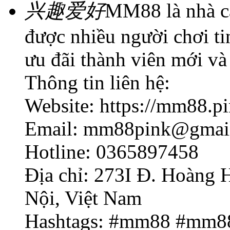
兴趣爱好
MM88 là nhà cá
được nhiều người chơi t
ưu đãi thành viên mới v
Thông tin liên hệ:
Website: https://mm88.pi
Email: mm88pink@gmai
Hotline: 0365897458
Địa chỉ: 273I Đ. Hoàng 
Nội, Việt Nam
Hashtags: #mm88 #mm8