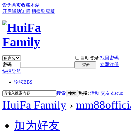
设为首页
收藏本站
开启辅助访问
切换到窄版
找回密码
自动登录
密码
立即注册
登录
快捷导航
论坛
BBS
搜索
热搜:
活动
交友
discuz
搜索
HuiFa Family
›
mm88offici
加为好友