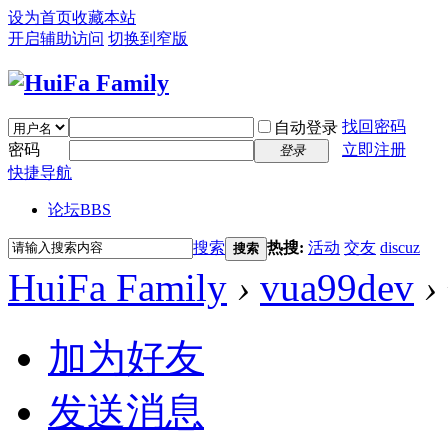
设为首页
收藏本站
开启辅助访问
切换到窄版
找回密码
自动登录
密码
立即注册
登录
快捷导航
论坛
BBS
搜索
热搜:
活动
交友
discuz
搜索
HuiFa Family
›
vua99dev
›
加为好友
发送消息