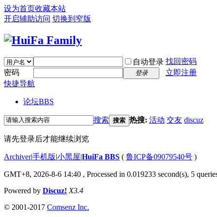
设为首页
收藏本站
开启辅助访问
切换到窄版
找回密码
自动登录
密码
立即注册
登录
快捷导航
论坛
BBS
搜索
热搜:
活动
交友
discuz
搜索
请先登录后才能继续浏览
Archiver
|
手机版
|
小黑屋
|
HuiFa BBS
(
鲁ICP备09079540号
)
GMT+8, 2026-8-6 14:40
, Processed in 0.019233 second(s), 5 queries
Powered by
Discuz!
X3.4
© 2001-2017
Comsenz Inc.