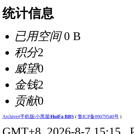
统计信息
已用空间
0 B
积分
2
威望
0
金钱
2
贡献
0
Archiver
|
手机版
|
小黑屋
|
HuiFa BBS
(
鲁ICP备09079540号
)
GMT+8, 2026-8-7 15:15
, 