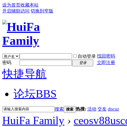
设为首页
收藏本站
开启辅助访问
切换到窄版
找回密码
自动登录
密码
立即注册
登录
快捷导航
论坛
BBS
搜索
热搜:
活动
交友
discuz
搜索
HuiFa Family
›
ceosv88us