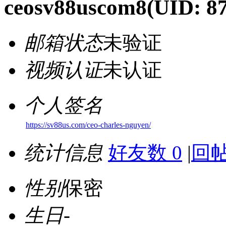
ceosv88uscom8
(UID: 8
邮箱状态
未验证
视频认证
未认证
个人签名
https://sv88us.com/ceo-charles-nguyen/
统计信息
好友数 0
|
回帖
性别
保密
生日
-