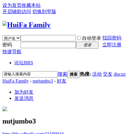
设为首页
收藏本站
开启辅助访问
切换到窄版
找回密码
自动登录
密码
立即注册
登录
快捷导航
论坛
BBS
搜索
热搜:
活动
交友
discuz
搜索
HuiFa Family
›
nutjumbo3
›
好友
加为好友
发送消息
nutjumbo3
http://bbs.sdhuifa.com/?1190044