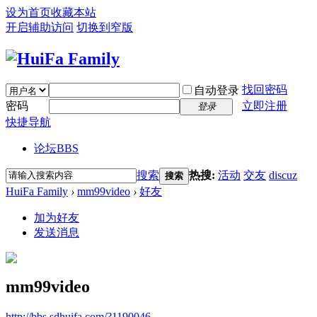
设为首页
收藏本站
开启辅助访问
切换到窄版
找回密码
自动登录
密码
立即注册
登录
快捷导航
论坛
BBS
搜索
热搜:
活动
交友
discuz
搜索
HuiFa Family
›
mm99video
›
好友
加为好友
发送消息
mm99video
http://bbs.sdhuifa.com/?1190046