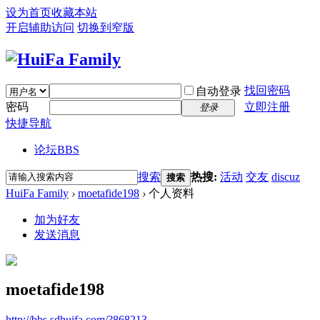
设为首页
收藏本站
开启辅助访问
切换到窄版
找回密码
自动登录
密码
立即注册
登录
快捷导航
论坛
BBS
搜索
热搜:
活动
交友
discuz
搜索
HuiFa Family
›
moetafide198
›
个人资料
加为好友
发送消息
moetafide198
http://bbs.sdhuifa.com/?868213