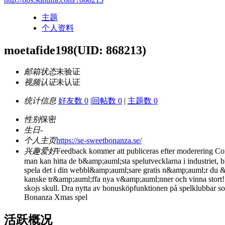
主题
个人资料
moetafide198
(UID: 868213)
邮箱状态
未验证
视频认证
未认证
统计信息
好友数 0
|
回帖数 0
|
主题数 0
性别
保密
生日
-
个人主页
https://se-sweetbonanza.se/
兴趣爱好
Feedback kommer att publiceras efter moderering Co
man kan hitta de b&amp;auml;sta spelutvecklarna i industriet,
spela det i din webbl&amp;auml;sare gratis n&amp;auml;r du 
kanske tr&amp;auml;ffa nya v&amp;auml;nner och vinna stort! 
skojs skull. Dra nytta av bonusköpfunktionen på spelklubbar 
Bonanza Xmas spel
活跃概况