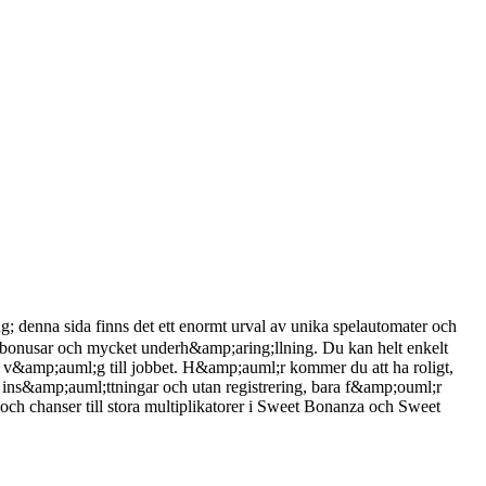
denna sida finns det ett enormt urval av unika spelautomater och
a bonusar och mycket underh&amp;aring;llning. Du kan helt enkelt
&amp;auml;g till jobbet. H&amp;auml;r kommer du att ha roligt,
ins&amp;auml;ttningar och utan registrering, bara f&amp;ouml;r
h chanser till stora multiplikatorer i Sweet Bonanza och Sweet