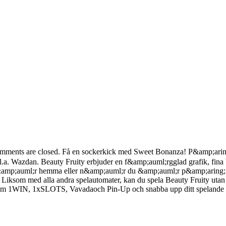
mments are closed. Få en sockerkick med Sweet Bonanza! P&amp;aring; 
 bl.a. Wazdan. Beauty Fruity erbjuder en f&amp;auml;rgglad grafik, fin
&amp;auml;r hemma eller n&amp;auml;r du &amp;auml;r p&amp;aring; v
Liksom med alla andra spelautomater, kan du spela Beauty Fruity utan 
som 1WIN, 1xSLOTS, Vavadaoch Pin-Up och snabba upp ditt spelande oc