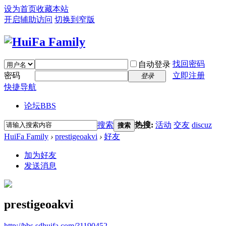
设为首页
收藏本站
开启辅助访问
切换到窄版
找回密码
自动登录
密码
立即注册
登录
快捷导航
论坛
BBS
搜索
热搜:
活动
交友
discuz
搜索
HuiFa Family
›
prestigeoakvi
›
好友
加为好友
发送消息
prestigeoakvi
http://bbs.sdhuifa.com/?1190452