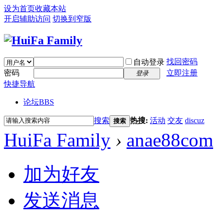
设为首页
收藏本站
开启辅助访问
切换到窄版
找回密码
自动登录
密码
立即注册
登录
快捷导航
论坛
BBS
搜索
热搜:
活动
交友
discuz
搜索
HuiFa Family
›
anae88com
加为好友
发送消息