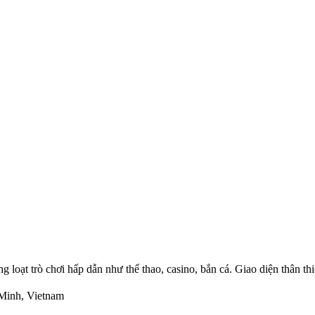
loạt trò chơi hấp dẫn như thể thao, casino, bắn cá. Giao diện thân thiệ
Minh, Vietnam