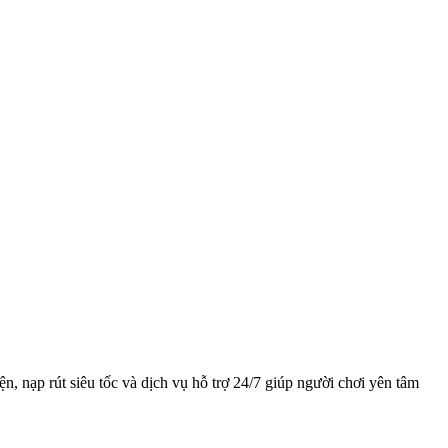
n, nạp rút siêu tốc và dịch vụ hỗ trợ 24/7 giúp người chơi yên tâm