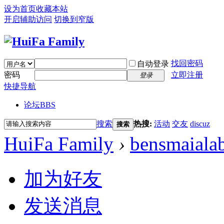
设为首页
收藏本站
开启辅助访问
切换到窄版
找回密码
自动登录
密码
立即注册
登录
快捷导航
论坛
BBS
搜索
热搜:
活动
交友
discuz
搜索
HuiFa Family
›
bensmaiala
加为好友
发送消息