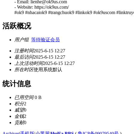
- Email: lienhe@ok9us.com
- Website: https://ok9us.com/
#ok9 #nhacaiok9 #trangchuok9 #linkok9 #ok9uscom #linktr
活跃概况
用户组
等待验证会员
注册时间
2025-6-15 12:27
最后访问
2025-6-15 12:27
上次活动时间
2025-6-15 12:27
所在时区
使用系统默认
统计信息
已用空间
0 B
积分
2
威望
0
金钱
2
贡献
0
Archiver
|
手机版
|
小黑屋
|
HuiFa BBS
(
鲁ICP备09079540号
)