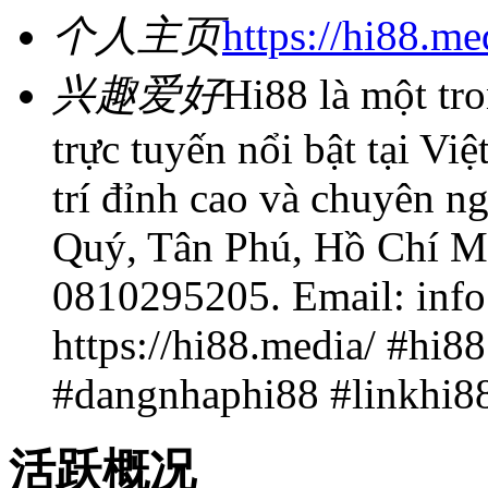
个人主页
https://hi88.me
兴趣爱好
Hi88 là một tr
trực tuyến nổi bật tại Vi
trí đỉnh cao và chuyên n
Quý, Tân Phú, Hồ Chí M
0810295205. Email: info
https://hi88.media/ #hi
#dangnhaphi88 #linkhi8
活跃概况