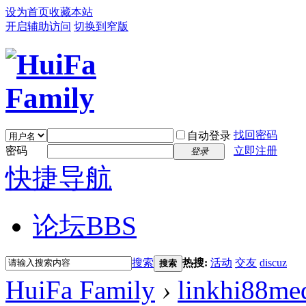
设为首页
收藏本站
开启辅助访问
切换到窄版
找回密码
自动登录
密码
立即注册
登录
快捷导航
论坛
BBS
搜索
热搜:
活动
交友
discuz
搜索
HuiFa Family
›
linkhi88me