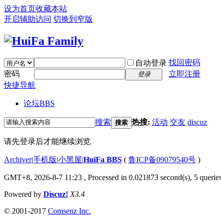
设为首页
收藏本站
开启辅助访问
切换到窄版
找回密码
自动登录
密码
立即注册
登录
快捷导航
论坛
BBS
搜索
热搜:
活动
交友
discuz
搜索
请先登录后才能继续浏览
Archiver
|
手机版
|
小黑屋
|
HuiFa BBS
(
鲁ICP备09079540号
)
GMT+8, 2026-8-7 11:23
, Processed in 0.021873 second(s), 5 queries
Powered by
Discuz!
X3.4
© 2001-2017
Comsenz Inc.