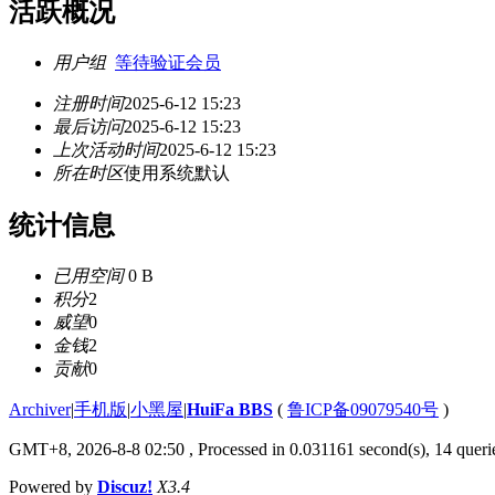
活跃概况
用户组
等待验证会员
注册时间
2025-6-12 15:23
最后访问
2025-6-12 15:23
上次活动时间
2025-6-12 15:23
所在时区
使用系统默认
统计信息
已用空间
0 B
积分
2
威望
0
金钱
2
贡献
0
Archiver
|
手机版
|
小黑屋
|
HuiFa BBS
(
鲁ICP备09079540号
)
GMT+8, 2026-8-8 02:50
, Processed in 0.031161 second(s), 14 querie
Powered by
Discuz!
X3.4