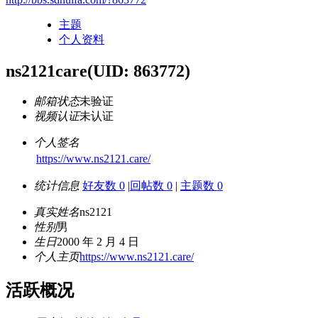
主题
个人资料
ns2121care
(UID: 863772)
邮箱状态
未验证
视频认证
未认证
个人签名
https://www.ns2121.care/
统计信息
好友数 0
|
回帖数 0
|
主题数 0
真实姓名
ns2121
性别
男
生日
2000 年 2 月 4 日
个人主页
https://www.ns2121.care/
活跃概况