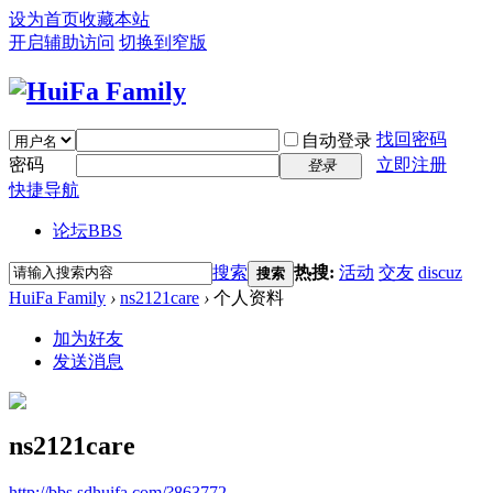
设为首页
收藏本站
开启辅助访问
切换到窄版
找回密码
自动登录
密码
立即注册
登录
快捷导航
论坛
BBS
搜索
热搜:
活动
交友
discuz
搜索
HuiFa Family
›
ns2121care
›
个人资料
加为好友
发送消息
ns2121care
http://bbs.sdhuifa.com/?863772