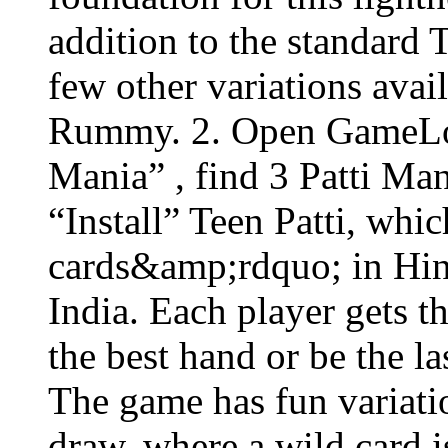
addition to the standard T
few other variations avai
Rummy. 2. Open GameLoop
Mania” , find 3 Patti Mani
“Install” Teen Patti, wh
cards&amp;rdquo; in Hind
India. Each player gets th
the best hand or be the l
The game has fun variatio
draw, where a wild card i