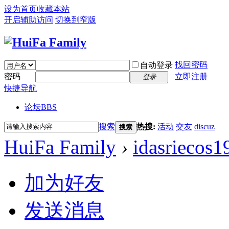
设为首页
收藏本站
开启辅助访问
切换到窄版
找回密码
自动登录
密码
立即注册
登录
快捷导航
论坛
BBS
搜索
热搜:
活动
交友
discuz
搜索
HuiFa Family
›
idasriecos1
加为好友
发送消息