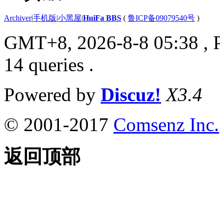
Archiver
|
手机版
|
小黑屋
|
HuiFa BBS
(
鲁ICP备09079540号
)
GMT+8, 2026-8-8 05:38
, 
14 queries .
Powered by
Discuz!
X3.4
© 2001-2017
Comsenz Inc.
返回顶部