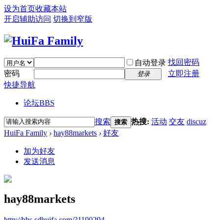
设为首页
收藏本站
开启辅助访问
切换到窄版
找回密码
自动登录
密码
立即注册
登录
快捷导航
论坛
BBS
搜索
热搜:
活动
交友
discuz
搜索
HuiFa Family
›
hay88markets
›
好友
加为好友
发送消息
hay88markets
http://bbs.sdhuifa.com/?1190294