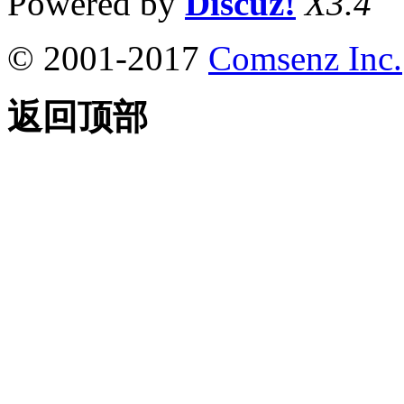
Powered by
Discuz!
X3.4
© 2001-2017
Comsenz Inc.
返回顶部