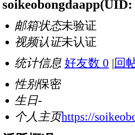
soikeobongdaapp
(UID:
邮箱状态
未验证
视频认证
未认证
统计信息
好友数 0
|
回帖
性别
保密
生日
-
个人主页
https://soikeo