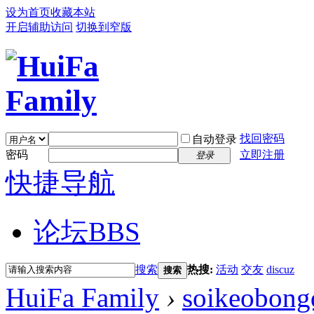
设为首页
收藏本站
开启辅助访问
切换到窄版
找回密码
自动登录
密码
立即注册
登录
快捷导航
论坛
BBS
搜索
热搜:
活动
交友
discuz
搜索
HuiFa Family
›
soikeobong