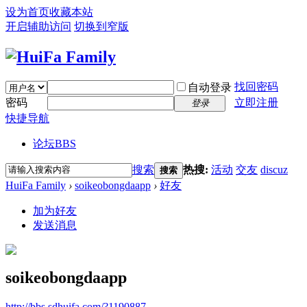
设为首页
收藏本站
开启辅助访问
切换到窄版
找回密码
自动登录
密码
立即注册
登录
快捷导航
论坛
BBS
搜索
热搜:
活动
交友
discuz
搜索
HuiFa Family
›
soikeobongdaapp
›
好友
加为好友
发送消息
soikeobongdaapp
http://bbs.sdhuifa.com/?1190887