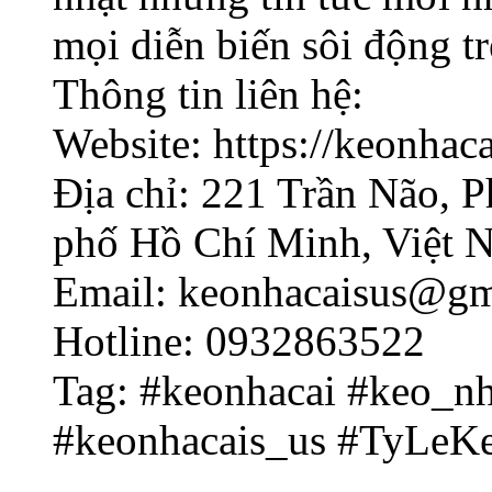
mọi diễn biến sôi động tr
Thông tin liên hệ:
Website: https://keonhaca
Địa chỉ: 221 Trần Não,
phố Hồ Chí Minh, Việt 
Email: keonhacaisus@gm
Hotline: 0932863522
Tag: #keonhacai #keo_
#keonhacais_us #TyLeK