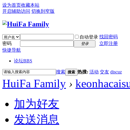
设为首页
收藏本站
开启辅助访问
切换到窄版
找回密码
自动登录
密码
立即注册
登录
快捷导航
论坛
BBS
搜索
热搜:
活动
交友
discuz
搜索
HuiFa Family
›
keonhacais
加为好友
发送消息