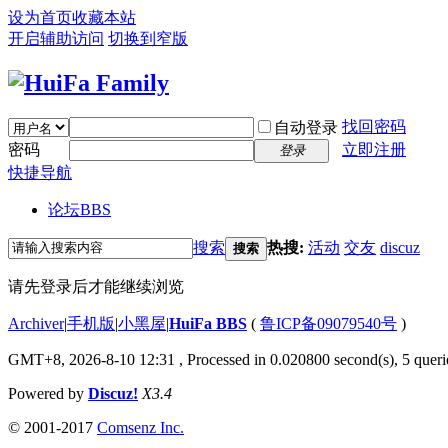
设为首页
收藏本站
开启辅助访问
切换到窄版
找回密码
自动登录
密码
立即注册
登录
快捷导航
论坛
BBS
搜索
热搜:
活动
交友
discuz
搜索
请先登录后才能继续浏览
Archiver
|
手机版
|
小黑屋
|
HuiFa BBS
(
鲁ICP备09079540号
)
GMT+8, 2026-8-10 12:31
, Processed in 0.020800 second(s), 5 querie
Powered by
Discuz!
X3.4
© 2001-2017
Comsenz Inc.