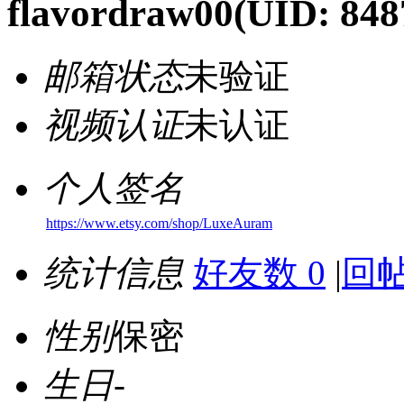
flavordraw00
(UID: 848
邮箱状态
未验证
视频认证
未认证
个人签名
https://www.etsy.com/shop/LuxeAuram
统计信息
好友数 0
|
回帖
性别
保密
生日
-