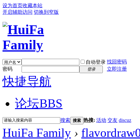
设为首页
收藏本站
开启辅助访问
切换到窄版
找回密码
自动登录
密码
立即注册
登录
快捷导航
论坛
BBS
搜索
热搜:
活动
交友
discuz
搜索
HuiFa Family
›
flavordraw