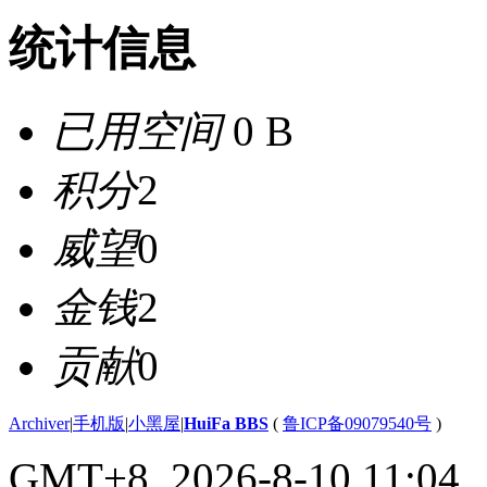
统计信息
已用空间
0 B
积分
2
威望
0
金钱
2
贡献
0
Archiver
|
手机版
|
小黑屋
|
HuiFa BBS
(
鲁ICP备09079540号
)
GMT+8, 2026-8-10 11:04
,