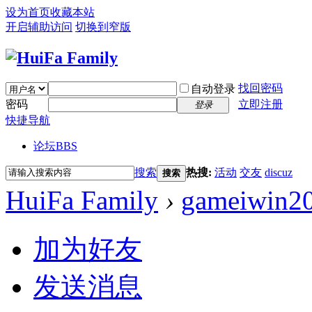
设为首页
收藏本站
开启辅助访问
切换到窄版
找回密码
自动登录
密码
立即注册
登录
快捷导航
论坛
BBS
搜索
热搜:
活动
交友
discuz
搜索
HuiFa Family
›
gameiwin2
加为好友
发送消息