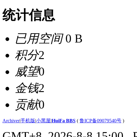
统计信息
已用空间
0 B
积分
2
威望
0
金钱
2
贡献
0
Archiver
|
手机版
|
小黑屋
|
HuiFa BBS
(
鲁ICP备09079540号
)
GMT+8, 2026-8-8 15:00
, 