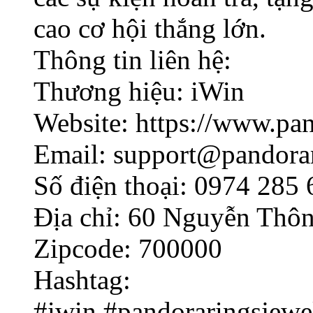
cao cơ hội thắng lớn.
Thông tin liên hệ:
Thương hiệu: iWin
Website: https://www.pa
Email: support@pandorar
Số điện thoại: 0974 285 
Địa chỉ: 60 Nguyễn Thô
Zipcode: 700000
Hashtag:
#iwin #pandoraringsjewe