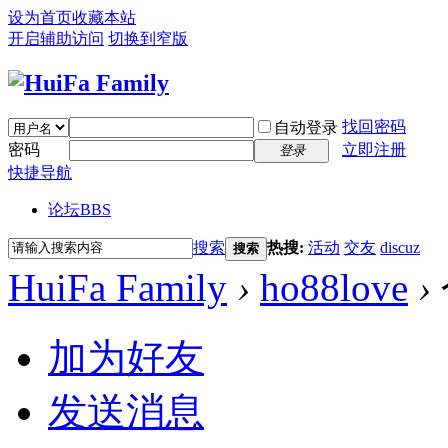
设为首页
收藏本站
开启辅助访问
切换到窄版
找回密码
自动登录
密码
立即注册
登录
快捷导航
论坛
BBS
搜索
热搜:
活动
交友
discuz
搜索
HuiFa Family
›
ho88love
›
加为好友
发送消息