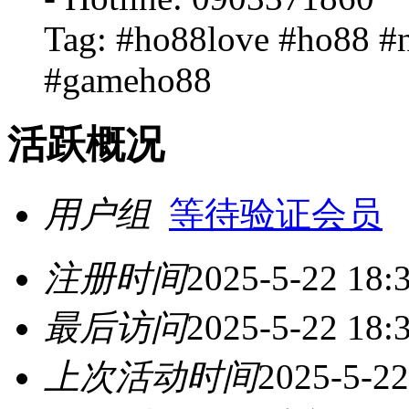
Tag: #ho88love #ho88 #
#gameho88
活跃概况
用户组
等待验证会员
注册时间
2025-5-22 18:
最后访问
2025-5-22 18:
上次活动时间
2025-5-22