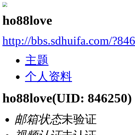
ho88love
http://bbs.sdhuifa.com/?84
主题
个人资料
ho88love
(UID: 846250)
邮箱状态
未验证