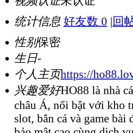
视频认证
未认证
统计信息
好友数 0
|
回帖
性别
保密
生日
-
个人主页
https://ho88.lo
兴趣爱好
HO88 là nhà cá
châu Á, nổi bật với kho 
slot, bắn cá và game bài 
bảo mật cao cùng dịch vụ