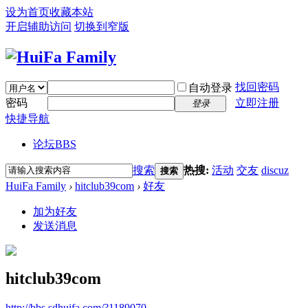
设为首页
收藏本站
开启辅助访问
切换到窄版
找回密码
自动登录
密码
立即注册
登录
快捷导航
论坛
BBS
搜索
热搜:
活动
交友
discuz
搜索
HuiFa Family
›
hitclub39com
›
好友
加为好友
发送消息
hitclub39com
http://bbs.sdhuifa.com/?1189070