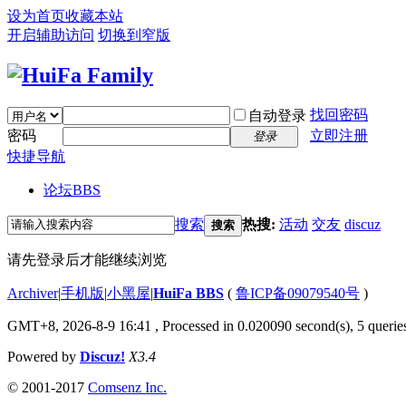
设为首页
收藏本站
开启辅助访问
切换到窄版
找回密码
自动登录
密码
立即注册
登录
快捷导航
论坛
BBS
搜索
热搜:
活动
交友
discuz
搜索
请先登录后才能继续浏览
Archiver
|
手机版
|
小黑屋
|
HuiFa BBS
(
鲁ICP备09079540号
)
GMT+8, 2026-8-9 16:41
, Processed in 0.020090 second(s), 5 queries
Powered by
Discuz!
X3.4
© 2001-2017
Comsenz Inc.